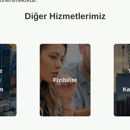
önerilmektedir.
Diğer Hizmetlerimiz
e
i
Fizibilite
ım
Ka