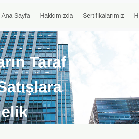
Ana Sayfa
Hakkımızda
Sertifikalarımız
H
rın Taraf
atışlara
elik