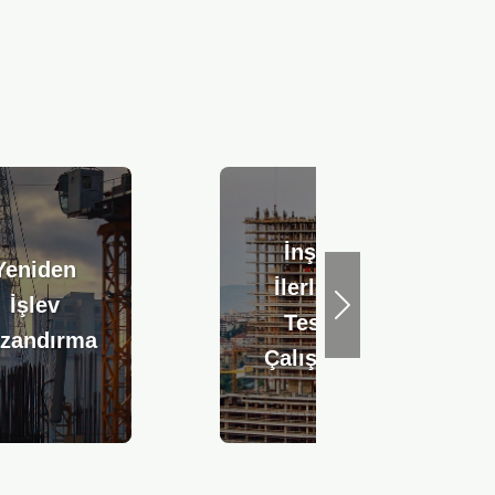
İnşaat
Yeniden
İlerleme
İşlev
Sonraki
Tespit
zandırma
Çalışması