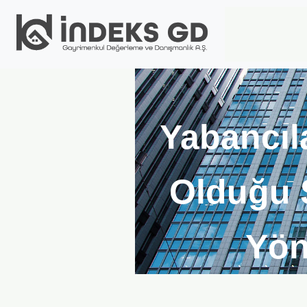
Yabancıla
Olduğu S
Yön